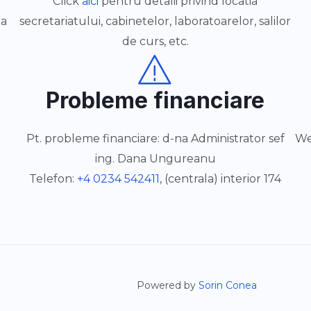
,
Click
aici
pentru detalii privind locatia
da
secretariatului, cabinetelor, laboratoarelor, salilor
de curs, etc.
Probleme financiare
Pt. probleme financiare: d-na Administrator sef
We
ing. Dana Ungureanu
Telefon:
+4 0234 542411
, (centrala) interior 174
Powered by
Sorin Conea