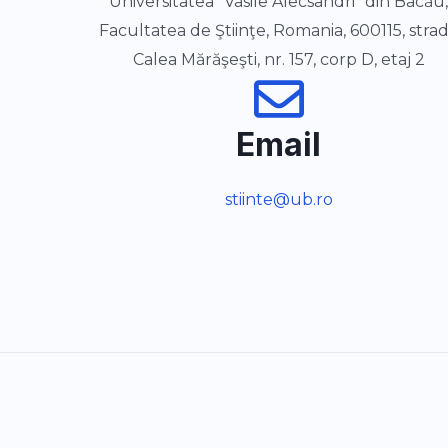
Universitatea "Vasile Alecsandri" din Bacău
Facultatea de Ştiinţe, Romania, 600115, stra
Calea Mărăşeşti, nr. 157, corp D, etaj 2
Email
stiinte@ub.ro