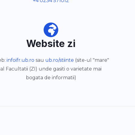
+4 0234 571012
Website zi
b:
infoifr.ub.ro
sau
ub.ro/stiinte
(site-ul "mare"
al Facultatii (ZI) unde gasiti o varietate mai
bogata de informatii)